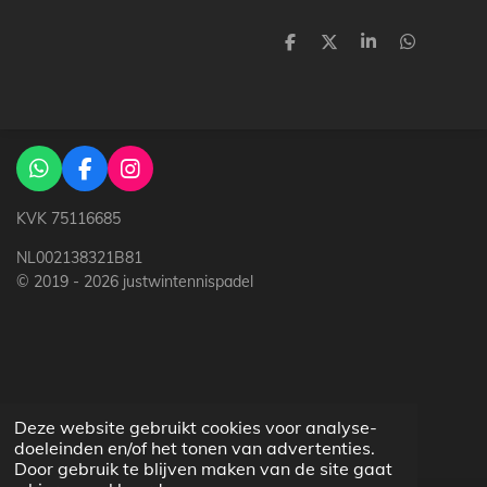
D
D
S
D
e
e
h
e
l
e
a
l
e
l
r
e
n
e
n
W
F
I
h
a
n
a
c
s
KVK
75116685
t
e
t
NL002138321B81
s
b
a
A
o
g
© 2019 - 2026 justwintennispadel
p
o
r
p
k
a
m
Deze website gebruikt cookies voor analyse-
doeleinden en/of het tonen van advertenties.
Door gebruik te blijven maken van de site gaat