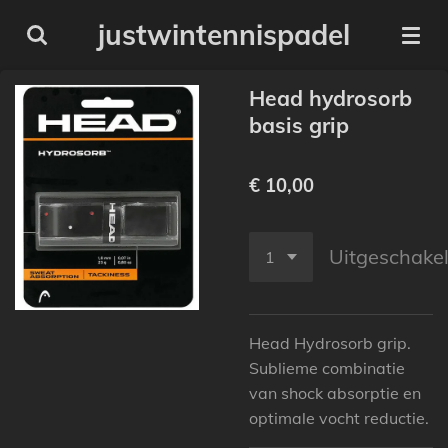
Ga
justwintennispadel
direct
naar
Head hydrosorb
de
basis grip
hoofdinhoud
€ 10,00
Uitgeschake
Head Hydrosorb grip.
Sublieme combinatie
van shock absorptie en
optimale vocht reductie.